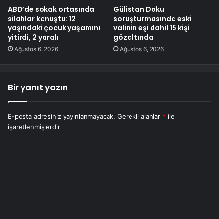
ABD’de sokak ortasında
Gülistan Doku
silahlar konuştu: 12
soruşturmasında eski
yaşındaki çocuk yaşamını
valinin eşi dahil 15 kişi
yitirdi, 2 yaralı
gözaltında
Ağustos 6, 2026
Ağustos 6, 2026
Bir yanıt yazın
E-posta adresiniz yayınlanmayacak.
Gerekli alanlar
*
ile
işaretlenmişlerdir
Y
o
r
u
m
*