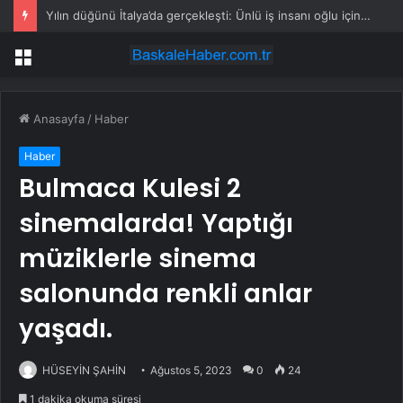
Yılın düğünü İtalya’da gerçekleşti: Ünlü iş insanı oğlu için servetini ortaya koydu
Menü
Anasayfa
/
Haber
Haber
Bulmaca Kulesi 2
sinemalarda! Yaptığı
müziklerle sinema
salonunda renkli anlar
yaşadı.
HÜSEYİN ŞAHİN
Ağustos 5, 2023
0
24
1 dakika okuma süresi