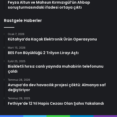
Feyza Altun ve Mahsun Kırmızıgül’ün Ahbap
soruşturmasındaki ifadesi ortaya çıktı
Rastgele Haberler
Ocak 7, 2026
Kütahya’da Kaçak Elektronik Ürün Operasyonu
Mart 15, 2026
BES Fon Büyüklüğü 2 Trilyon Lirayı Aştı
Eylül 25, 2025
Bisikletli hırsız canlı yayında muhabirin telefonunu
çaldı
Temmuz 28, 2026
Avrupa’da dev havacılık projesi çöktü: Almanya saf
değiştiriyor
Temmuz 29, 2025
Fethiye’de 12 Yıl Hapis Cezası Olan Şahıs Yakalandı