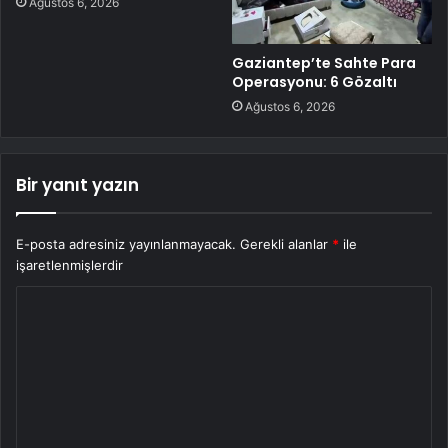
Ağustos 6, 2026
Gaziantep’te Sahte Para
Operasyonu: 6 Gözaltı
Ağustos 6, 2026
Bir yanıt yazın
E-posta adresiniz yayınlanmayacak.
Gerekli alanlar
*
ile
işaretlenmişlerdir
Y
o
r
u
m