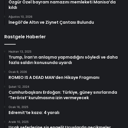
Özgür Özel bayram namazını memleketi Manisa’da
kıldı
Ağustos 10, 2026
İnegöl’de Altın ve Ziynet Çantası Bulundu
Rastgele Haberler
Haziran 13, 2025
Trump, İran’ın anlaşma yapmadığını söyledi ve daha
fazla saldırı konusunda uyardı
Ocak 9, 2026
ROMEO IS A DEAD MAN’den Hikaye Fragmanı
Şubat 12, 2024
Cumhurbaşkanı Erdoğan: Türkiye, güney sınırlarında
‘Terörist’ kurulmasına izin vermeyecek
Ocak 16, 2025
Edremit’te kaza: 4 yaralı
Aralık 10, 2025
Uçak seferlerine sis engeli! Uçuşlarda gecikmeler