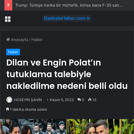
Trump: Türkiye harika bir müttefik, kimse bana F-35 satışı için ne yapmam gerektiğini söyleyemez
Menü
Anasayfa
/
Haber
Haber
Dilan ve Engin Polat’ın
tutuklama talebiyle
nakledilme nedeni belli oldu
HÜSEYİN ŞAHİN
Kasım 5, 2023
0
15
1 dakika okuma süresi