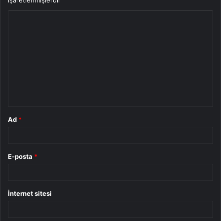
işaretlenmişlerdir
Y
o
r
u
m
*
Ad
*
E-posta
*
İnternet sitesi