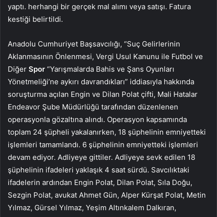
yaptı. herhangi bir gerçek mal alımı veya satışı. Fatura
kestiği belirtildi.
Anadolu Cumhuriyet Başsavcılığı, “Suç Gelirlerinin
Aklanmasının Önlenmesi, Vergi Usul Kanunu ile Futbol ve
Diğer
Spor
“Yarışmalarda Bahis ve Şans Oyunları
Yönetmeliği’ne aykırı davrandıkları” iddiasıyla hakkında
soruşturma açılan Engin ve Dilan Polat çifti, Mali Hatalar
Endeavor Şube Müdürlüğü tarafından düzenlenen
operasyonla gözaltına alındı. Operasyon kapsamında
toplam 24 şüpheli yakalanırken, 18 şüphelinin emniyetteki
işlemleri tamamlandı. 6 şüphelinin emniyetteki işlemleri
devam ediyor. Adliyeye gittiler. Adliyeye sevk edilen 18
şüphelinin ifadeleri yaklaşık 4 saat sürdü. Savcılıktaki
ifadelerin ardından Engin Polat, Dilan Polat, Sıla Doğu,
Sezgin Polat, avukat Ahmet Gün, Alper Kürşat Polat, Metin
Yılmaz, Gürsel Yılmaz, Yeşim Altınkalem Dalkıran,