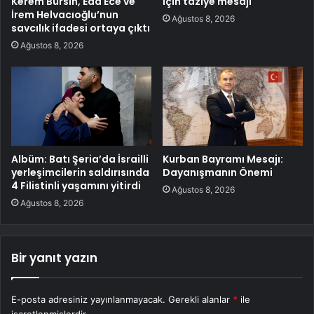
Kerem Bürsin, Eda Ece ve
için taziye mesajı
İrem Helvacıoğlu’nun
Ağustos 8, 2026
savcılık ifadesi ortaya çıktı
Ağustos 8, 2026
Albüm: Batı Şeria’da İsrailli
Kurban Bayramı Mesajı:
yerleşimcilerin saldırısında
Dayanışmanın Önemi
4 Filistinli yaşamını yitirdi
Ağustos 8, 2026
Ağustos 8, 2026
Bir yanıt yazın
E-posta adresiniz yayınlanmayacak.
Gerekli alanlar
*
ile