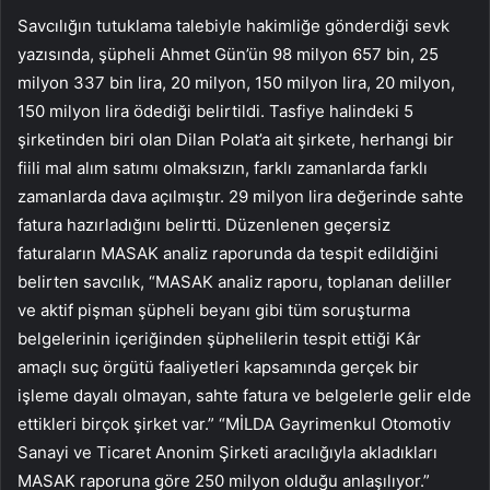
Savcılığın tutuklama talebiyle hakimliğe gönderdiği sevk
yazısında, şüpheli Ahmet Gün’ün 98 milyon 657 bin, 25
milyon 337 bin lira, 20 milyon, 150 milyon lira, 20 milyon,
150 milyon lira ödediği belirtildi. Tasfiye halindeki 5
şirketinden biri olan Dilan Polat’a ait şirkete, herhangi bir
fiili mal alım satımı olmaksızın, farklı zamanlarda farklı
zamanlarda dava açılmıştır. 29 milyon lira değerinde sahte
fatura hazırladığını belirtti. Düzenlenen geçersiz
faturaların MASAK analiz raporunda da tespit edildiğini
belirten savcılık, “MASAK analiz raporu, toplanan deliller
ve aktif pişman şüpheli beyanı gibi tüm soruşturma
belgelerinin içeriğinden şüphelilerin tespit ettiği Kâr
amaçlı suç örgütü faaliyetleri kapsamında gerçek bir
işleme dayalı olmayan, sahte fatura ve belgelerle gelir elde
ettikleri birçok şirket var.” “MİLDA Gayrimenkul Otomotiv
Sanayi ve Ticaret Anonim Şirketi aracılığıyla akladıkları
MASAK raporuna göre 250 milyon olduğu anlaşılıyor.”