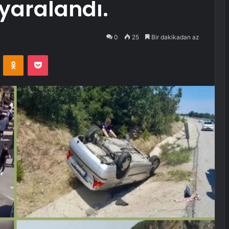
i yaralandı.
0
25
Bir dakikadan az
VKontakte
Odnoklassniki
Pocket