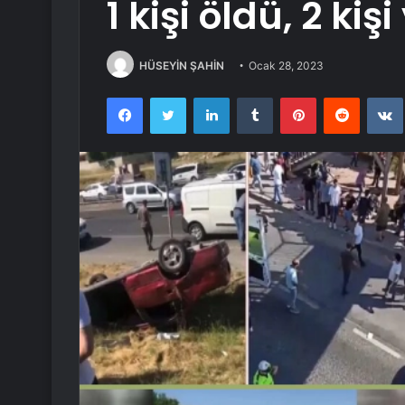
1 kişi öldü, 2 kiş
HÜSEYİN ŞAHİN
Ocak 28, 2023
Facebook
Twitter
LinkedIn
Tumblr
Pinterest
Reddit