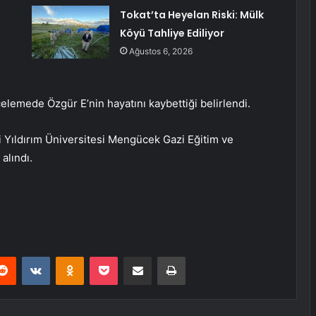
Tokat’ta Heyelan Riski: Mülk
Köyü Tahliye Ediliyor
Ağustos 6, 2026
celemede Özgür E’nin hayatını kaybettiği belirlendi.
 Yıldırım Üniversitesi Mengücek Gazi Eğitim ve
alındı.
erest
Reddit
VKontakte
Odnoklassniki
Pocket
E-Posta ile paylaş
Yazdır