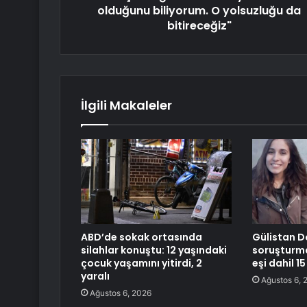
olduğunu biliyorum. O yolsuzluğu da
bitireceğiz"
İlgili Makaleler
ABD’de sokak ortasında
Gülistan D
silahlar konuştu: 12 yaşındaki
soruşturma
çocuk yaşamını yitirdi, 2
eşi dahil 1
yaralı
Ağustos 6, 
Ağustos 6, 2026