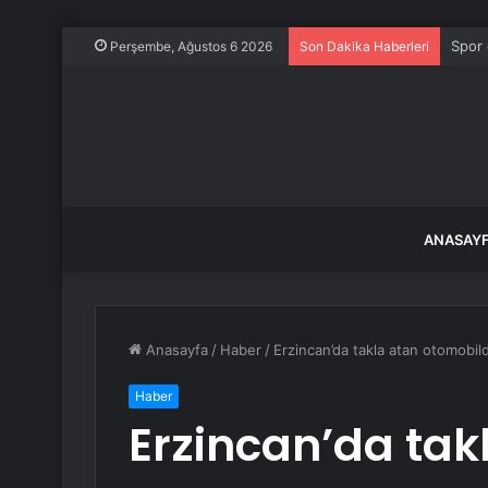
Spor 
Perşembe, Ağustos 6 2026
Son Dakika Haberleri
ANASAY
Anasayfa
/
Haber
/
Erzincan’da takla atan otomobilde
Haber
Erzincan’da tak