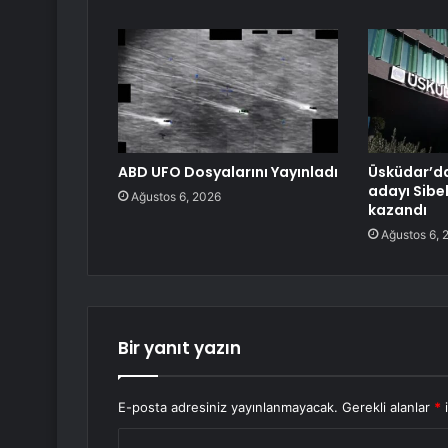
ABD UFO Dosyalarını Yayınladı
Üsküdar’da
adayı Sibe
Ağustos 6, 2026
kazandı
Ağustos 6, 
Bir yanıt yazın
E-posta adresiniz yayınlanmayacak.
Gerekli alanlar
*
i
Y