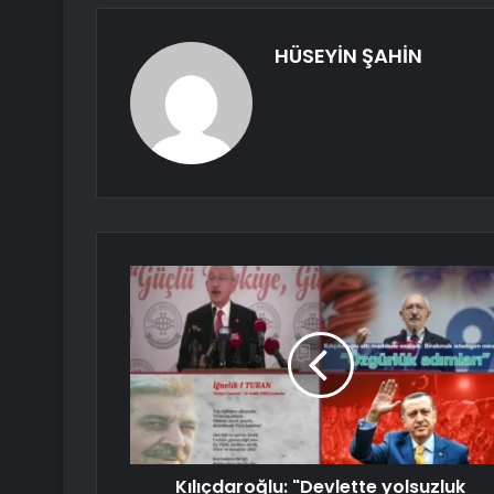
HÜSEYİN ŞAHİN
Kılıçdaroğlu: "Devlette yolsuzluk