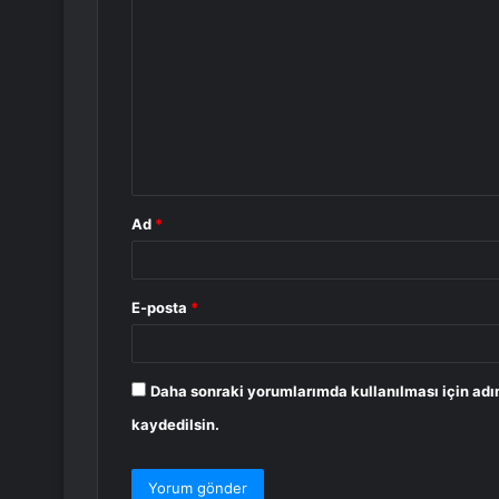
o
r
u
m
*
Ad
*
E-posta
*
Daha sonraki yorumlarımda kullanılması için adı
kaydedilsin.