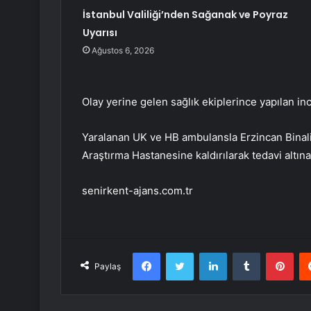
İstanbul Valiliği’nden Sağanak ve Poyraz
Uyarısı
Ağustos 6, 2026
Olay yerine gelen sağlık ekiplerince yapılan in
Yaralanan UK ve HB ambulansla Erzincan Binali
Araştırma Hastanesine kaldırılarak tedavi altına 
senirkent-ajans.com.tr
Facebook
Twitter
LinkedIn
Tumblr
Pint
Paylaş