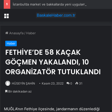
İstanbul’da market ve bakkallarda yeni uygulama devreye girdi
Menü
Anasayfa
/
Haber
Haber
FETHİYE’DE 58 KAÇAK
GÖÇMEN YAKALANDI, 10
ORGANİZATÖR TUTUKLANDI
HÜSEYİN ŞAHİN
Kasım 23, 2022
0
31
Bir dakikadan az
MUĞLA’nın Fethiye ilçesinde, jandarmanın düzenlediği