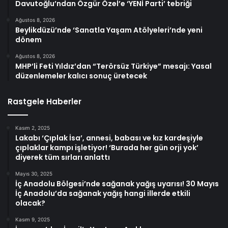
Davutoğlu’ndan Özgür Özel’e ‘YENİ Parti’ tebriği
Ağustos 8, 2026
Beylikdüzü’nde ‘Sanatla Yaşam Atölyeleri’nde yeni
dönem
Ağustos 8, 2026
MHP’li Feti Yıldız’dan “Terörsüz Türkiye” mesajı: Yasal
düzenlemeler kalıcı sonuç üretecek
Rastgele Haberler
Kasım 2, 2025
Lakabı ‘Çıplak İsa’, annesi, babası ve kız kardeşiyle
çıplaklar kampı işletiyor! ‘Burada her gün orji yok’
diyerek tüm sırları anlattı
Mayıs 30, 2025
İç Anadolu Bölgesi’nde sağanak yağış uyarısı! 30 Mayıs
İç Anadolu’da sağanak yağış hangi illerde etkili
olacak?
Kasım 9, 2025