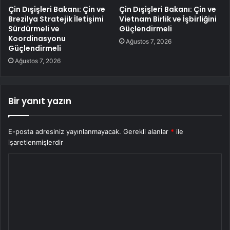
Çin Dışişleri Bakanı: Çin ve
Çin Dışişleri Bakanı: Çin ve
Brezilya Stratejik İletişimi
Vietnam Birlik ve İşbirliğini
Sürdürmeli ve
Güçlendirmeli
Koordinasyonu
Ağustos 7, 2026
Güçlendirmeli
Ağustos 7, 2026
Bir yanıt yazın
E-posta adresiniz yayınlanmayacak.
Gerekli alanlar
*
ile
işaretlenmişlerdir
Y
o
r
u
m