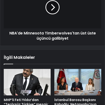
NBA'de Minnesota Timberwolves'tan üst üste
üçüncü galibiyet
İlgili Makaleler
MHP’li Feti Yıldız’dan
İstanbul Barosu Başkanı
“Terörsüz Türkiye” mesajı:
Kaboğlu: Netanyahu’nun