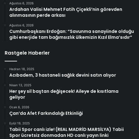
Ağustos 6, 2026
Ardahan Valisi Mehmet Fatih Çiçekli’nin görevden
alınmasının perde arkası
Ağustos 6, 2026
Cumhurbaşkanı Erdoğan: “Savunma sanayiinde olduğu
gibi enerjide tam bağımsızlık ülkemizin Kızıl Elma’sıdır”
Rastgele Haberler
Haziran 18, 2025
Acıbadem, 3 hastaneli sağlık devini satın alıyor
Nisan 13, 2025
Her şey sil baştan değişecek! Aileye de kısıtlama
geliyor
Ocak 6, 2026
Çan’da Afet Farkındalığı Etkinliği
Eylül 19, 2025
Tabii Spor canlı izle! (REAL MADRİD MARSİLYA) Tabii
Spor ücretsiz donmadan HD canlı yayın linki