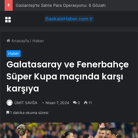
Gaziantep’te Sahte Para Operasyonu: 6 Gözaltı
Menü
Anasayfa
/
Haber
Haber
Galatasaray ve Fenerbahçe
Süper Kupa maçında karşı
karşıya
ÜMİT SAVĞA
Nisan 7, 2024
0
11
1 dakika okuma süresi