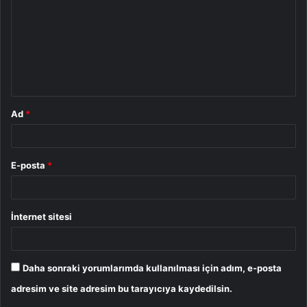
r
u
m
*
Ad
*
E-posta
*
İnternet sitesi
Daha sonraki yorumlarımda kullanılması için adım, e-posta
adresim ve site adresim bu tarayıcıya kaydedilsin.