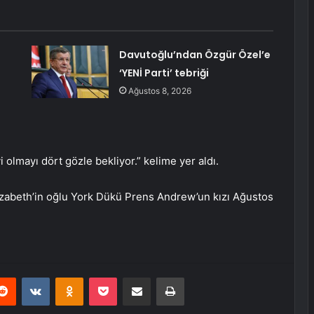
Davutoğlu’ndan Özgür Özel’e
‘YENİ Parti’ tebriği
Ağustos 8, 2026
olmayı dört gözle bekliyor.” kelime yer aldı.
 Elizabeth’in oğlu York Dükü Prens Andrew’un kızı Ağustos
erest
Reddit
VKontakte
Odnoklassniki
Pocket
E-Posta ile paylaş
Yazdır