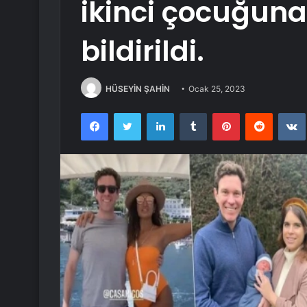
ikinci çocuğun
bildirildi.
HÜSEYİN ŞAHİN
Ocak 25, 2023
Facebook
Twitter
LinkedIn
Tumblr
Pinterest
Reddit