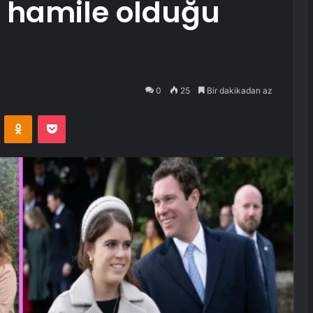
a hamile olduğu
0
25
Bir dakikadan az
VKontakte
Odnoklassniki
Pocket