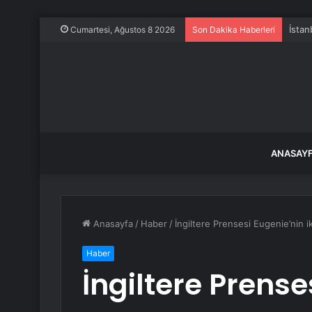
İstan
Cumartesi, Ağustos 8 2026
Son Dakika Haberleri
ANASAY
Anasayfa
/
Haber
/
İngiltere Prensesi Eugenie’nin i
Haber
İngiltere Prense