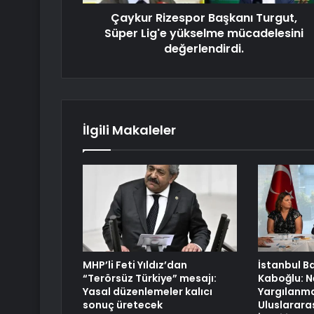
Çaykur Rizespor Başkanı Turgut,
Süper Lig'e yükselme mücadelesini
değerlendirdi.
İlgili Makaleler
MHP’li Feti Yıldız’dan
İstanbul B
“Terörsüz Türkiye” mesajı:
Kaboğlu: 
Yasal düzenlemeler kalıcı
Yargılanmas
sonuç üretecek
Uluslarara