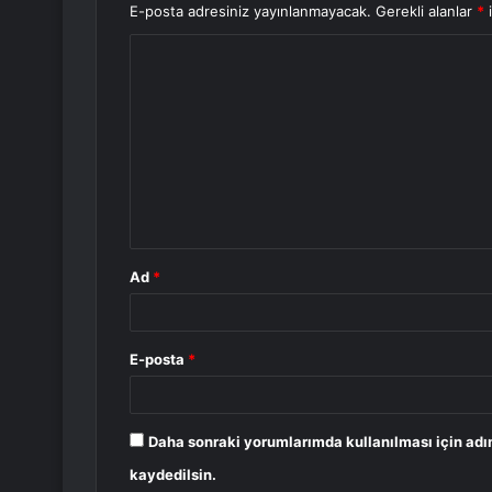
E-posta adresiniz yayınlanmayacak.
Gerekli alanlar
*
i
Y
o
r
u
m
*
Ad
*
E-posta
*
Daha sonraki yorumlarımda kullanılması için adı
kaydedilsin.