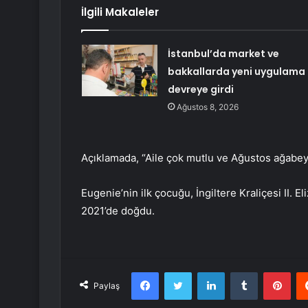
İlgili Makaleler
İstanbul’da market ve
bakkallarda yeni uygulama
devreye girdi
Ağustos 8, 2026
Açıklamada, “Aile çok mutlu ve Ağustos ağabeyi 
Eugenie’nin ilk çocuğu, İngiltere Kraliçesi II.
2021’de doğdu.
Facebook
Twitter
LinkedIn
Tumblr
Pint
Paylaş