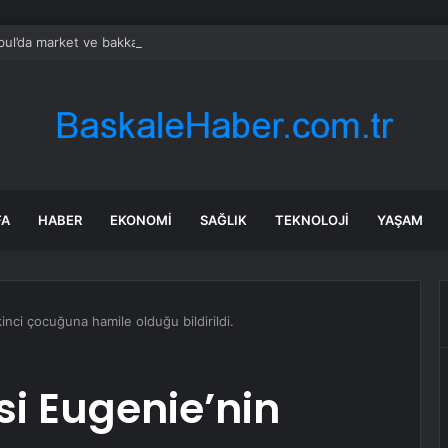
bul’da market ve bakkallarda yeni uygulama devreye girdi
FA
HABER
EKONOMI
SAĞLIK
TEKNOLOJI
YAŞAM
kinci çocuğuna hamile olduğu bildirildi.
si Eugenie’nin