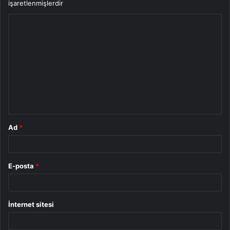
işaretlenmişlerdir
Y
o
r
u
m
*
Ad
*
E-posta
*
İnternet sitesi