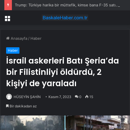
Trump: Türkiye harika bir müttefik, kimse bana F-35 satışı için ne yapmam gerektiğini söyleyemez
Menü
Anasayfa
/
Haber
Haber
İsrail askerleri Batı Şeria’da
bir Filistinliyi öldürdü, 2
kişiyi de yaraladı
HÜSEYİN ŞAHİN
Kasım 7, 2023
0
15
Bir dakikadan az