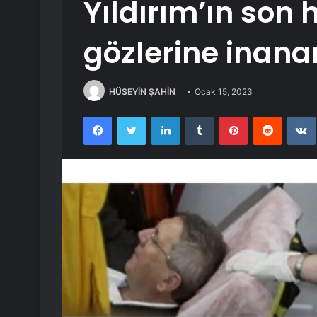
Yıldırım’ın son 
gözlerine inan
HÜSEYİN ŞAHİN
Ocak 15, 2023
Facebook
Twitter
LinkedIn
Tumblr
Pinterest
Reddit