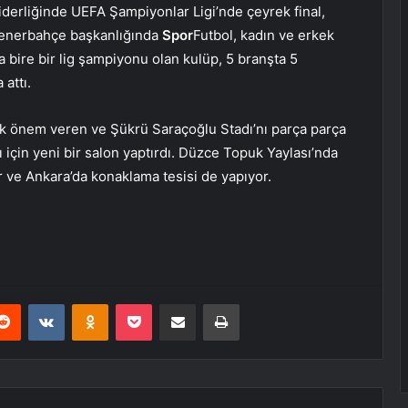
iderliğinde UEFA Şampiyonlar Ligi’nde çeyrek final,
 Fenerbahçe başkanlığında
Spor
Futbol, ​​kadın ve erkek
a bire bir lig şampiyonu olan kulüp, 5 branşta 5
attı.
k önem veren ve Şükrü Saraçoğlu Stadı’nı parça parça
 için yeni bir salon yaptırdı. Düzce Topuk Yaylası’nda
or ve Ankara’da konaklama tesisi de yapıyor.
erest
Reddit
VKontakte
Odnoklassniki
Pocket
E-Posta ile paylaş
Yazdır