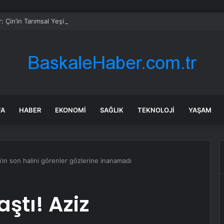
: Çin’in Tarımsal Yeşil Kalkınması 2025’te Gelişimini Sürdürdü
FA
HABER
EKONOMI
SAĞLIK
TEKNOLOJI
YAŞAM
rım’ın son halini görenler gözlerine inanamadı
aştı! Aziz