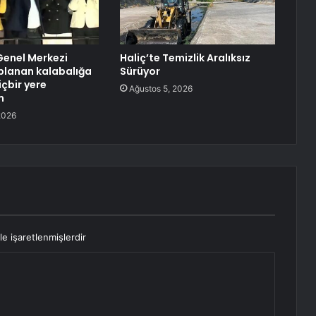
Genel Merkezi
Haliç’te Temizlik Aralıksız
planan kalabalığa
Sürüyor
içbir yere
Ağustos 5, 2026
m
2026
le işaretlenmişlerdir