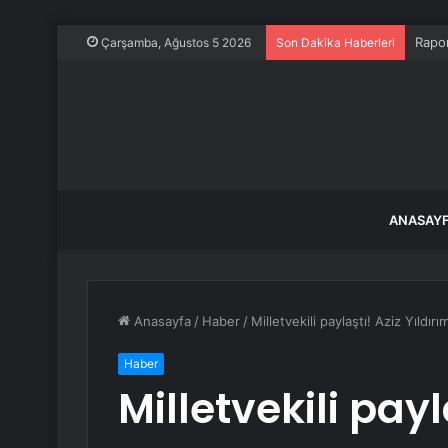
Rapor
Çarşamba, Ağustos 5 2026
Son Dakika Haberleri
ANASAY
Anasayfa
/
Haber
/
Milletvekili paylaştı! Aziz Yıldı
Haber
Milletvekili payl