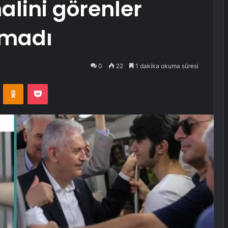
halini görenler
amadı
0
22
1 dakika okuma süresi
VKontakte
Odnoklassniki
Pocket