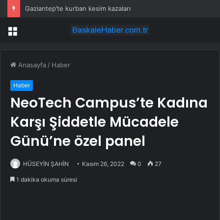
Gaziantep’te kurban kesim kazaları
Menü
Anasayfa
/
Haber
Haber
NeoTech Campus’te Kadına
Karşı Şiddetle Mücadele
Günü’ne özel panel
HÜSEYİN ŞAHİN
Kasım 26, 2022
0
27
1 dakika okuma süresi