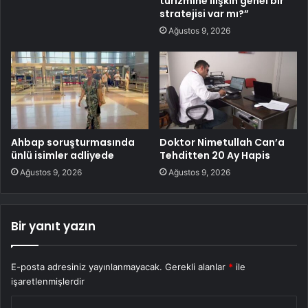
turizmine ilişkin genel bir
stratejisi var mı?”
Ağustos 9, 2026
Ahbap soruşturmasında
Doktor Nimetullah Can’a
ünlü isimler adliyede
Tehditten 20 Ay Hapis
Ağustos 9, 2026
Ağustos 9, 2026
Bir yanıt yazın
E-posta adresiniz yayınlanmayacak.
Gerekli alanlar
*
ile
işaretlenmişlerdir
Y