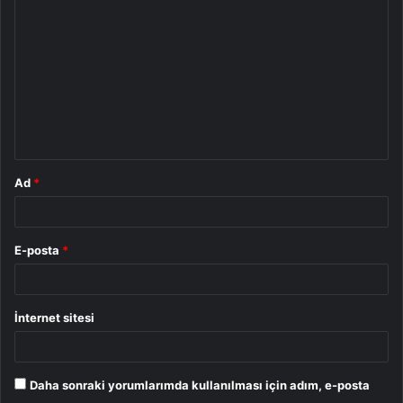
o
r
u
m
*
Ad
*
E-posta
*
İnternet sitesi
Daha sonraki yorumlarımda kullanılması için adım, e-posta