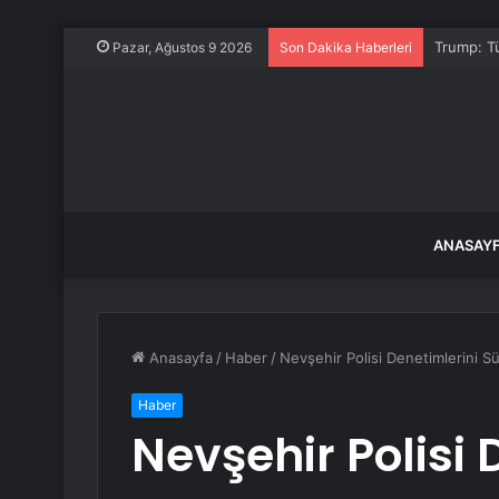
Trump: Tü
Pazar, Ağustos 9 2026
Son Dakika Haberleri
ANASAY
Anasayfa
/
Haber
/
Nevşehir Polisi Denetimlerini S
Haber
Nevşehir Polisi 