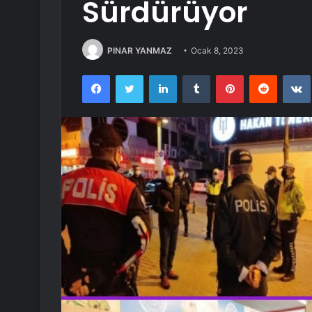
Sürdürüyor
PINAR YANMAZ
Ocak 8, 2023
Facebook
Twitter
LinkedIn
Tumblr
Pinterest
Reddit