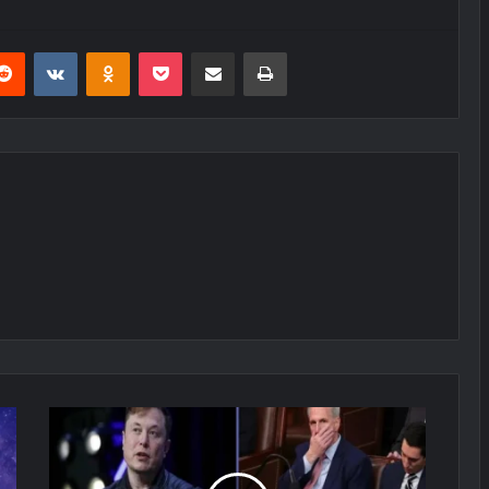
erest
Reddit
VKontakte
Odnoklassniki
Pocket
E-Posta ile paylaş
Yazdır