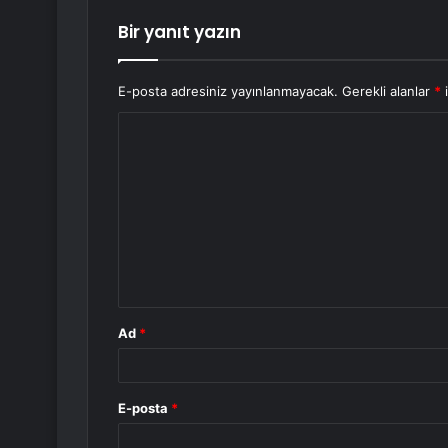
Bir yanıt yazın
E-posta adresiniz yayınlanmayacak.
Gerekli alanlar
*
i
Y
o
r
u
m
*
Ad
*
E-posta
*