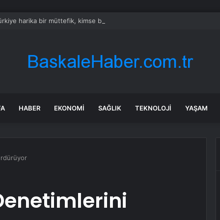
rkiye harika bir müttefik, kimse bana F-35 satışı için ne yapmam gerekt
FA
HABER
EKONOMI
SAĞLIK
TEKNOLOJI
YAŞAM
ürdürüyor
Denetimlerini