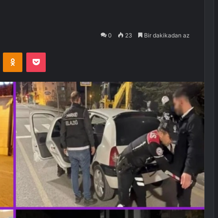
0
23
Bir dakikadan az
VKontakte
Odnoklassniki
Pocket