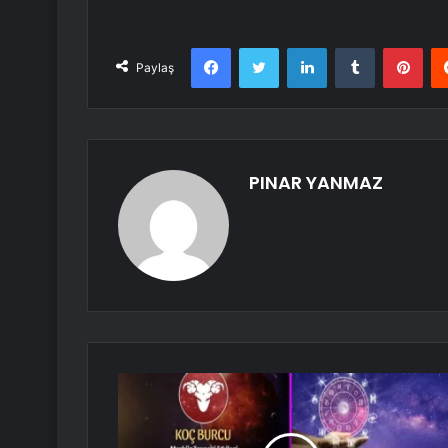
Facebook
Twitter
LinkedIn
Tumblr
Pint
Paylaş
PINAR YANMAZ