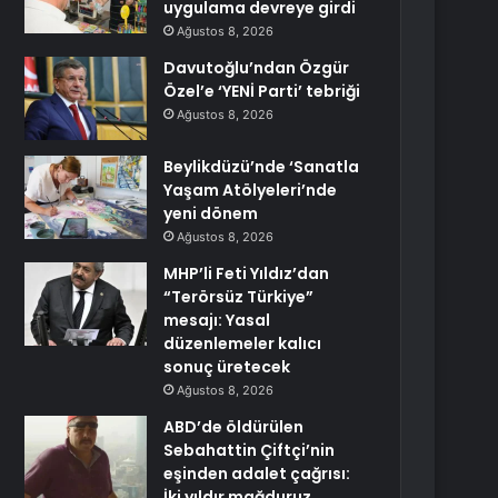
uygulama devreye girdi
Ağustos 8, 2026
Davutoğlu’ndan Özgür
Özel’e ‘YENİ Parti’ tebriği
Ağustos 8, 2026
Beylikdüzü’nde ‘Sanatla
Yaşam Atölyeleri’nde
yeni dönem
Ağustos 8, 2026
MHP’li Feti Yıldız’dan
“Terörsüz Türkiye”
mesajı: Yasal
düzenlemeler kalıcı
sonuç üretecek
Ağustos 8, 2026
ABD’de öldürülen
Sebahattin Çiftçi’nin
eşinden adalet çağrısı:
İki yıldır mağduruz