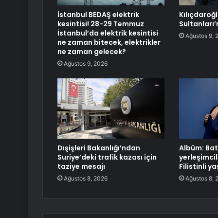
İstanbul BEDAŞ elektrik
Kılıçdaroğl
kesintisi! 28-29 Temmuz
Sultanları
İstanbul’da elektrik kesintisi
Ağustos 9, 
ne zaman bitecek, elektrikler
ne zaman gelecek?
Ağustos 9, 2026
Dışişleri Bakanlığı’ndan
Albüm: Batı
Suriye’deki trafik kazası için
yerleşimcil
taziye mesajı
Filistinli y
Ağustos 8, 2026
Ağustos 8, 