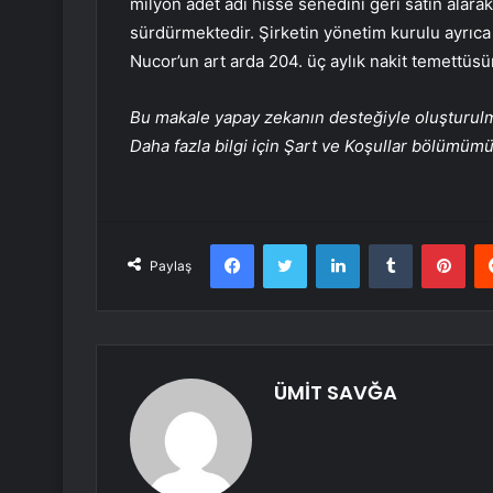
milyon adet adi hisse senedini geri satın ala
sürdürmektedir. Şirketin yönetim kurulu ayrıca
Nucor’un art arda 204. üç aylık nakit temettüsü
Bu makale yapay zekanın desteğiyle oluşturulmuş
Daha fazla bilgi için Şart ve Koşullar bölümüm
Facebook
Twitter
LinkedIn
Tumblr
Pint
Paylaş
ÜMİT SAVĞA