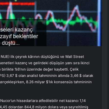
UE) ilk çeyrek kârının düştüğünü ve Wall Street
 senetleri kazanç ve gelirdeki düşüşün yanı sıra ikinci
e birlikte %6’nın üzerinde değer kaybetti. Çelik
PS) 3,67 $ olan analist tahmininin altında 3,46 $ olarak
 gerçekleşirken, 8.26 milyar $’lık konsensüs tahmininin
 Nucor’un hissedarlara atfedilebilir net kazancı 1,14
 4,45 dolardan 844,8 milyon dolara veya seyreltilmiş