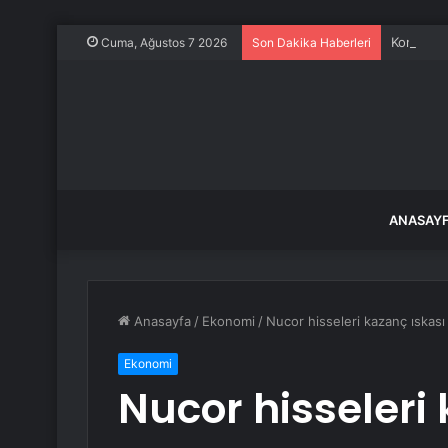
Konya Sel
Cuma, Ağustos 7 2026
Son Dakika Haberleri
ANASAY
Anasayfa
/
Ekonomi
/
Nucor hisseleri kazanç ıskası
Ekonomi
Nucor hisseleri