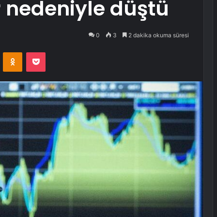
r nedeniyle düştü
0
3
2 dakika okuma süresi
VKontakte
Odnoklassniki
Pocket