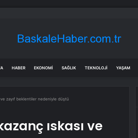
çuklu’da Başkan Pekyatırmacı’dan esnaf ziyareti
FA
HABER
EKONOMI
SAĞLIK
TEKNOLOJI
YAŞAM
 ve zayıf beklentiler nedeniyle düştü
 kazanç ıskası ve