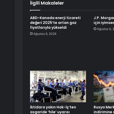
İlgili Makaleler
ABD-Kanada enerji ticareti
J.P. Morga
değeri 2025’te artan gaz
için iyimse
fiyatlarıyla yükseldi
Ağustos 6, 
Ağustos 6, 2026
İktidara yakın Hak-İş’ten
Rusya Merk
asgaride ‘hile’ uyarısı
indirimine 