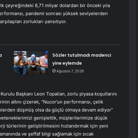
lk çeyreğindeki 8,71 milyar dolardan bir önceki yıla
 performansı, pandemi sonrası yüksek seviyelerden
şılaşılan zorlukları yansıtıyor.
a
Sözler tutulmadı madenci
yine eylemde
Ağustos 7, 2026
Kurulu Başkanı Leon Topalian, zorlu piyasa koşullarını
rinin altını çizerek, “Nucor’un performansı, çelik
iyelerden düşmüş olsa da güçlü olmaya devam ediyor”
yeteneklerimizi genişlettik, müşterilerimize düşük
i türlerinin geliştirilmesini hızlandırmak için yeni
amanında ve şeffaf bilgi sağlamak için sıcak