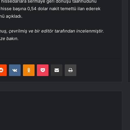
rak hissedarlara sermaye geri dönüşü taahhüdünü
 hisse başına 0,54 dolar nakit temettü ilan ederek
nü açıkladı.
, çevrilmiş ve bir editör tarafından incelenmiştir.
üze bakın.
erest
Reddit
VKontakte
Odnoklassniki
Pocket
E-Posta ile paylaş
Yazdır