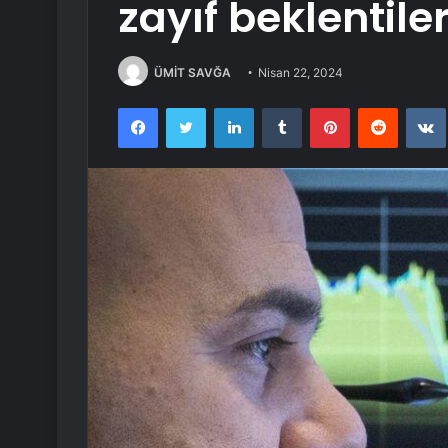
zayıf beklentile
ÜMİT SAVĞA
Nisan 22, 2024
Facebook
Twitter
LinkedIn
Tumblr
Pinterest
Reddit