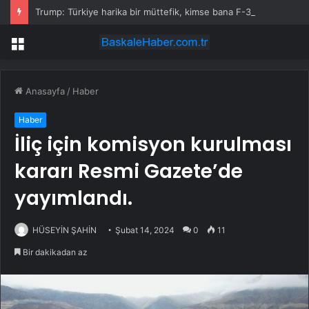
Trump: Türkiye harika bir müttefik, kimse bana F-35 satışı için ne yapmam gerektiğini söyleyemez
Menü
Anasayfa
/
Haber
Haber
İliç için komisyon kurulması
kararı Resmi Gazete’de
yayımlandı.
HÜSEYİN ŞAHİN
Şubat 14, 2024
0
11
Bir dakikadan az