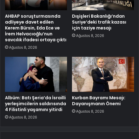
AHBAP soruşturmasında
Dışişleri Bakanlığı’ndan
adliyeye davet edilen
Suriye’deki trafik kazası
Kerem Bürsin, Eda Ece ve
için taziye mesajı
İrem Helvacıoğlu’nun
Ağustos 8, 2026
savcılık ifadesi ortaya çıktı
Ağustos 8, 2026
Albüm: Batı Şeria’da İsrailli
Kurban Bayramı Mesajı:
yerleşimcilerin saldırısında
Dayanışmanın Önemi
4 Filistinli yaşamını yitirdi
Ağustos 8, 2026
Ağustos 8, 2026