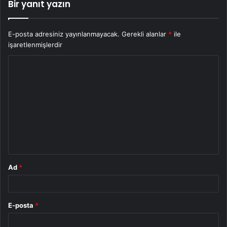
Bir yanıt yazın
E-posta adresiniz yayınlanmayacak.
Gerekli alanlar
*
ile
işaretlenmişlerdir
Y
o
r
u
m
*
Ad
*
E-posta
*