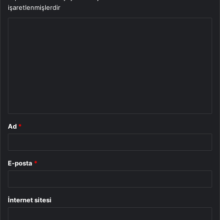
işaretlenmişlerdir
Y
o
r
u
m
*
Ad
*
E-posta
*
İnternet sitesi