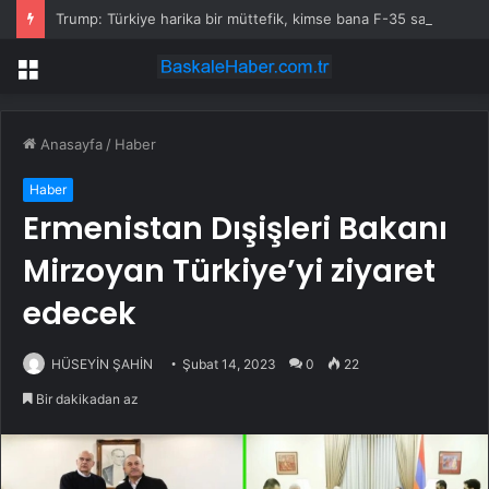
Trump: Türkiye harika bir müttefik, kimse bana F-35 satışı için ne yapmam gerektiğini söyleyemez
Menü
Anasayfa
/
Haber
Haber
Ermenistan Dışişleri Bakanı
Mirzoyan Türkiye’yi ziyaret
edecek
HÜSEYİN ŞAHİN
Şubat 14, 2023
0
22
Bir dakikadan az