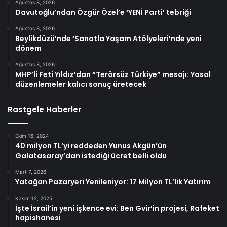
Ağustos 8, 2026
Davutoğlu’ndan Özgür Özel’e ‘YENİ Parti’ tebriği
Ağustos 8, 2026
Beylikdüzü’nde ‘Sanatla Yaşam Atölyeleri’nde yeni
dönem
Ağustos 8, 2026
MHP’li Feti Yıldız’dan “Terörsüz Türkiye” mesajı: Yasal
düzenlemeler kalıcı sonuç üretecek
Rastgele Haberler
Ekim 16, 2024
40 milyon TL’yi reddeden Yunus Akgün’ün
Galatasaray’dan istediği ücret belli oldu
Mart 7, 2026
Yatağan Pazaryeri Yenileniyor: 17 Milyon TL’lik Yatırım
Kasım 12, 2025
İşte İsrail’in yeni işkence evi: Ben Gvir’in projesi, Rafeket
hapishanesi