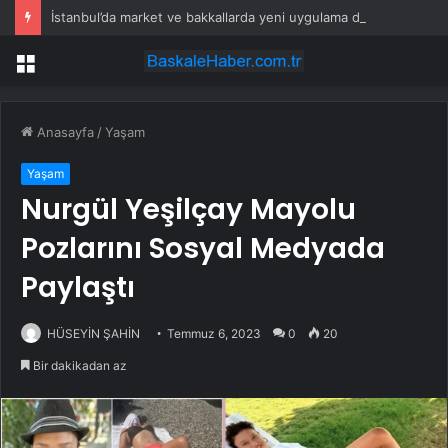
İstanbul’da market ve bakkallarda yeni uygulama devreye girdi
Menü
Anasayfa
/
Yaşam
Yaşam
Nurgül Yeşilçay Mayolu
Pozlarını Sosyal Medyada
Paylaştı
HÜSEYİN ŞAHİN
Temmuz 6, 2023
0
20
Bir dakikadan az