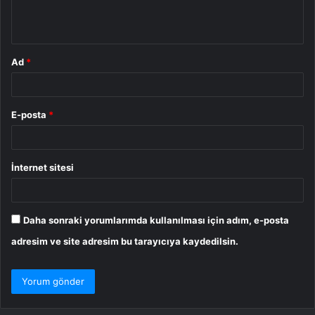
m
*
Ad
*
E-posta
*
İnternet sitesi
Daha sonraki yorumlarımda kullanılması için adım, e-posta
adresim ve site adresim bu tarayıcıya kaydedilsin.