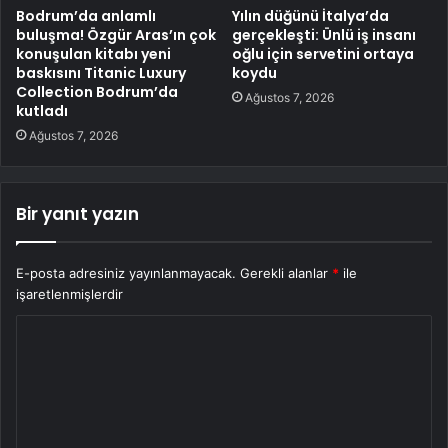
Bodrum’da anlamlı
Yılın düğünü İtalya’da
buluşma! Özgür Aras’ın çok
gerçekleşti: Ünlü iş insanı
konuşulan kitabı yeni
oğlu için servetini ortaya
baskısını Titanic Luxury
koydu
Collection Bodrum’da
Ağustos 7, 2026
kutladı
Ağustos 7, 2026
Bir yanıt yazın
E-posta adresiniz yayınlanmayacak.
Gerekli alanlar
*
ile
işaretlenmişlerdir
Y
o
r
u