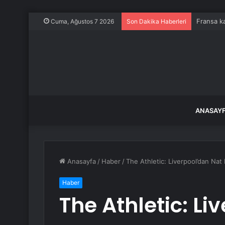
Fransa ka
Cuma, Ağustos 7 2026
Son Dakika Haberleri
ANASAY
Anasayfa
/
Haber
/
The Athletic: Liverpool’dan Nat P
Haber
The Athletic: Li