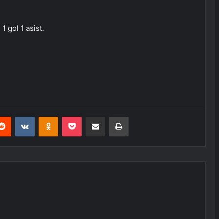
1 gol 1 asist.
erest
Reddit
VKontakte
Odnoklassniki
Pocket
E-Posta ile paylaş
Yazdır