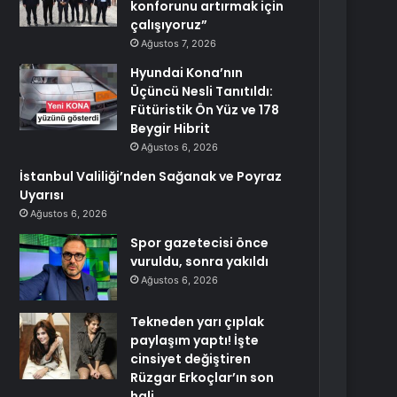
konforunu artırmak için
çalışıyoruz”
Ağustos 7, 2026
Hyundai Kona’nın
Üçüncü Nesli Tanıtıldı:
Fütüristik Ön Yüz ve 178
Beygir Hibrit
Ağustos 6, 2026
İstanbul Valiliği’nden Sağanak ve Poyraz
Uyarısı
Ağustos 6, 2026
Spor gazetecisi önce
vuruldu, sonra yakıldı
Ağustos 6, 2026
Tekneden yarı çıplak
paylaşım yaptı! İşte
cinsiyet değiştiren
Rüzgar Erkoçlar’ın son
hali