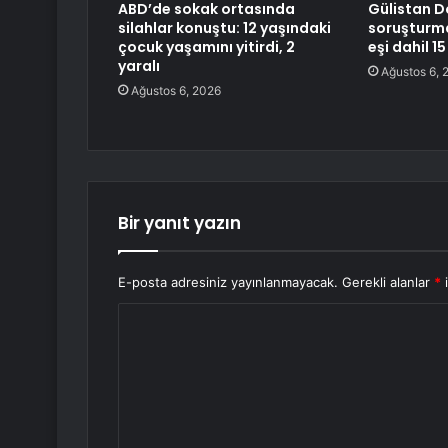
ABD’de sokak ortasında
Gülistan D
silahlar konuştu: 12 yaşındaki
soruşturma
çocuk yaşamını yitirdi, 2
eşi dahil 1
yaralı
Ağustos 6, 
Ağustos 6, 2026
Bir yanıt yazın
E-posta adresiniz yayınlanmayacak.
Gerekli alanlar
*
i
Y
o
r
u
m