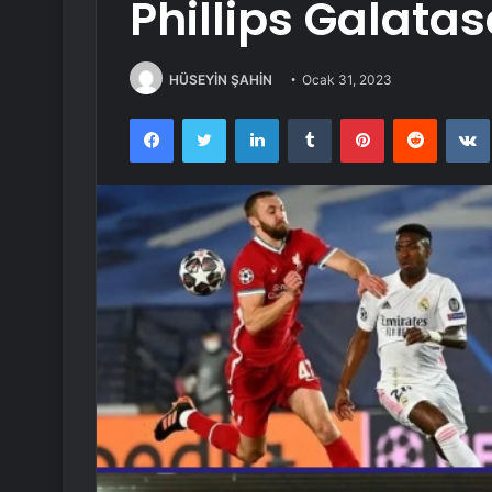
Phillips Galata
HÜSEYİN ŞAHİN
Ocak 31, 2023
Facebook
Twitter
LinkedIn
Tumblr
Pinterest
Reddit