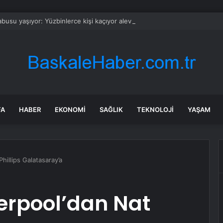
busu yaşıyor: Yüzbinlerce kişi kaçıyor alevler kovalıyor
FA
HABER
EKONOMI
SAĞLIK
TEKNOLOJI
YAŞAM
hillips Galatasaray’a
verpool’dan Nat