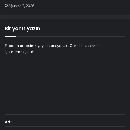
Ağustos 7, 2026
Bir yanıt yazın
E-posta adresiniz yayınlanmayacak.
Gerekli alanlar
*
ile
işaretlenmişlerdir
Y
o
r
u
m
*
Ad
*