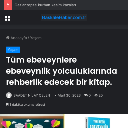
Gaziantep’te kurban kesim kazaları
Menü
Anasayfa
/
Yaşam
Yaşam
Tüm ebeveynlere
ebeveynlik yolculuklarında
rehberlik edecek bir kitap.
SAADET NİLAY ÇELEN
Mart 30, 2023
0
20
1 dakika okuma süresi