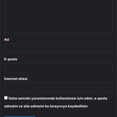
r
u
m
*
Ad
*
E-posta
*
İnternet sitesi
Daha sonraki yorumlarımda kullanılması için adım, e-posta
adresim ve site adresim bu tarayıcıya kaydedilsin.