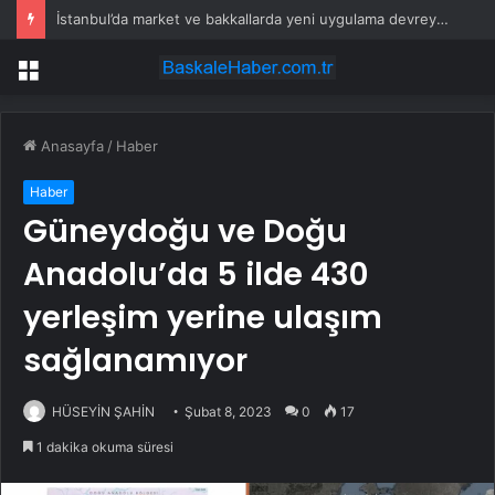
İstanbul’da market ve bakkallarda yeni uygulama devreye girdi
Menü
Anasayfa
/
Haber
Haber
Güneydoğu ve Doğu
Anadolu’da 5 ilde 430
yerleşim yerine ulaşım
sağlanamıyor
HÜSEYİN ŞAHİN
Şubat 8, 2023
0
17
1 dakika okuma süresi